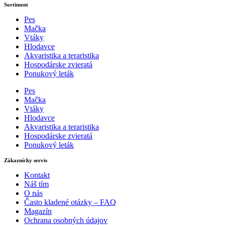
Sortiment
Pes
Mačka
Vtáky
Hlodavce
Akvaristika a teraristika
Hospodárske zvieratá
Ponukový leták
Pes
Mačka
Vtáky
Hlodavce
Akvaristika a teraristika
Hospodárske zvieratá
Ponukový leták
Zákaznícky servis
Kontakt
Náš tím
O nás
Často kladené otázky – FAQ
Magazín
Ochrana osobných údajov