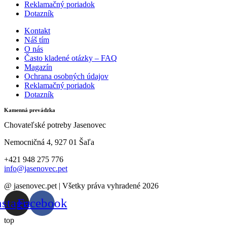
Reklamačný poriadok
Dotazník
Kontakt
Náš tím
O nás
Často kladené otázky – FAQ
Magazín
Ochrana osobných údajov
Reklamačný poriadok
Dotazník
Kamenná prevádzka
Chovateľské potreby Jasenovec
Nemocničná 4, 927 01 Šaľa
+421 948 275 776
info@jasenovec.pet
@ jasenovec.pet | Všetky práva vyhradené 2026
nstagram
Facebook
top