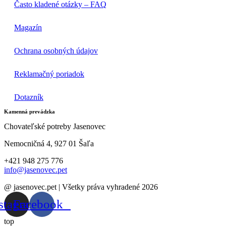
Často kladené otázky – FAQ
Magazín
Ochrana osobných údajov
Reklamačný poriadok
Dotazník
Kamenná prevádzka
Chovateľské potreby Jasenovec
Nemocničná 4, 927 01 Šaľa
+421 948 275 776
info@jasenovec.pet
@ jasenovec.pet | Všetky práva vyhradené 2026
stagram
Facebook
top