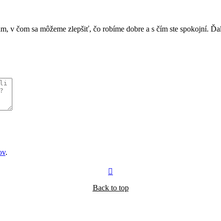
nám, v čom sa môžeme zlepšiť, čo robíme dobre a s čím ste spokojní. Ď
ov
.
Back to top