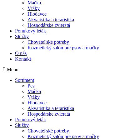
Mačka
Vtáky
Hlodavce
Akvaristika a teraristika
Hospodárske zvieratá
Ponukový leták
Služby
Chovateľské potreby
Kozmetický salón pre psov a mačky
O nás
Kontakt
Menu
Sortiment
Pes
Mačka
Vtáky
Hlodavce
Akvaristika a teraristika
Hospodárske zvieratá
Ponukový leták
Služby
Chovateľské potreby
Kozmetický salón pre psov a mačky