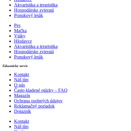
Akvaristika a teraristika
Hospodárske zvieratá
Ponukový leták
Pes
Mačka
Vtáky
Hlodavce
Akvaristika a teraristika
Hospodárske zvieratá
Ponukový leták
Zákaznícky servis
Kontakt
Náš tím
O nás
Často kladené otázky – FAQ
Magazín
Ochrana osobných údajov
Reklamačný poriadok
Dotazník
Kontakt
Náš tím