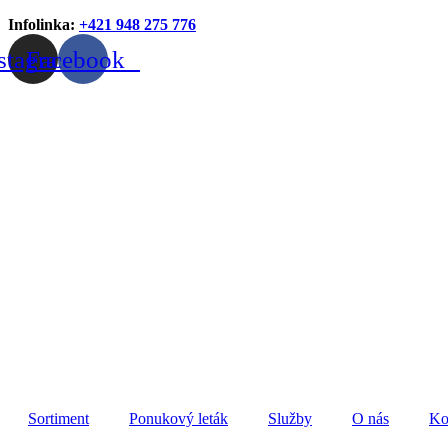
Infolinka:
+421 948 275 776
stagram
Facebook
Sortiment
Ponukový leták
Služby
O nás
Ko