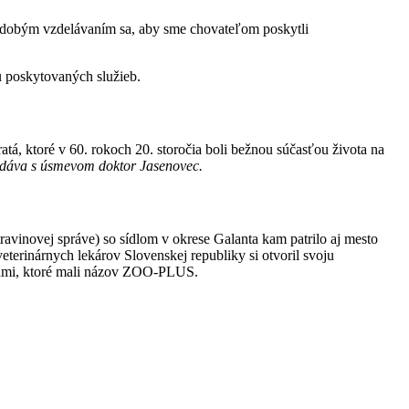
hodobým vzdelávaním sa, aby sme chovateľom poskytli
u poskytovaných služieb.
á, ktoré v 60. rokoch 20. storočia boli bežnou súčasťou života na
dodáva s úsmevom doktor Jasenovec.
ravinovej správe) so sídlom v okrese Galanta kam patrilo aj mesto
terinárnych lekárov Slovenskej republiky si otvoril svoju
ebami, ktoré mali názov ZOO-PLUS.