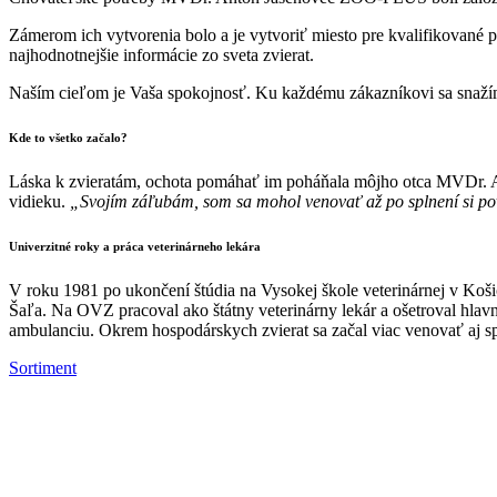
Zámerom ich vytvorenia bolo a je vytvoriť miesto pre kvalifikovan
najhodnotnejšie informácie zo sveta zvierat.
Naším cieľom je Vaša spokojnosť. Ku každému zákazníkovi sa snažím
Kde to všetko začalo?
Láska k zvieratám, ochota pomáhať im poháňala môjho otca MVDr. Ant
vidieku.
„Svojím záľubám, som sa mohol venovať až po splnení si pov
Univerzitné roky a práca veterinárneho lekára
V roku 1981 po ukončení štúdia na Vysokej škole veterinárnej v Košic
Šaľa. Na OVZ pracoval ako štátny veterinárny lekár a ošetroval hlav
ambulanciu. Okrem hospodárskych zvierat sa začal viac venovať aj
Sortiment