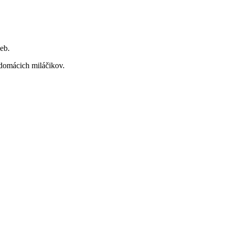
eb.
i domácich miláčikov.