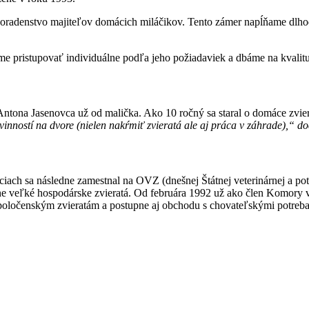
é poradenstvo majiteľov domácich miláčikov. Tento zámer napĺňame dl
e pristupovať individuálne podľa jeho požiadaviek a dbáme na kvalit
ona Jasenovca už od malička. Ako 10 ročný sa staral o domáce zvierat
inností na dvore (nielen nakŕmiť zvieratá ale aj práca v záhrade),“ 
iach sa následne zamestnal na OVZ (dnešnej Štátnej veterinárnej a pot
ne veľké hospodárske zvieratá. Od februára 1992 už ako člen Komory ve
 spoločenským zvieratám a postupne aj obchodu s chovateľskými potr