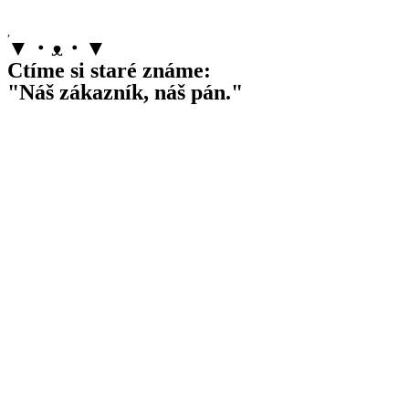
▼・ᴥ・▼
Ctíme si staré známe:
"Náš zákazník, náš pán."