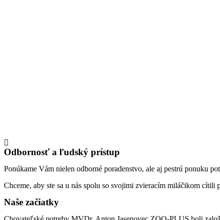
Odbornosť a ľudský prístup
Ponúkame Vám nielen odborné poradenstvo, ale aj pestrú ponuku potrie
Chceme, aby ste sa u nás spolu so svojimi zvieracím miláčikom cítili
Naše začiatky
Chovateľské potreby MVDr. Anton Jasenovec ZOO-PLUS boli založ