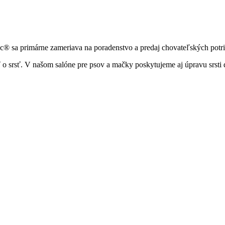
® sa primárne zameriava na poradenstvo a predaj chovateľských potri
osť o srsť. V našom salóne pre psov a mačky poskytujeme aj úpravu srst