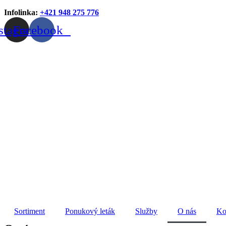
Infolinka:
+421 948 275 776
stagram
Facebook
Sortiment
Ponukový leták
Služby
O nás
Ko