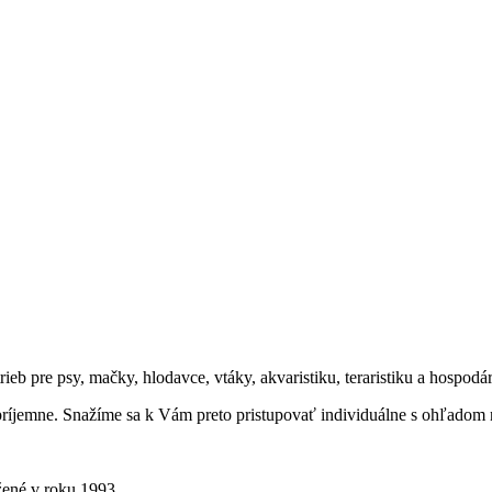
b pre psy, mačky, hlodavce, vtáky, akvaristiku, teraristiku a hospodár
 príjemne. Snažíme sa k Vám preto pristupovať individuálne s ohľadom 
ené v roku 1993.