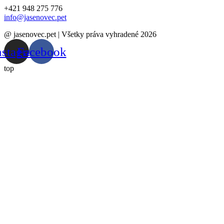
+421 948 275 776
info@jasenovec.pet
@ jasenovec.pet | Všetky práva vyhradené 2026
nstagram
Facebook
top