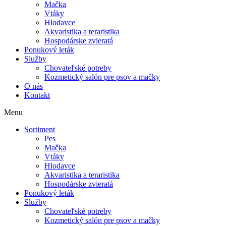
Mačka
Vtáky
Hlodavce
Akvaristika a teraristika
Hospodárske zvieratá
Ponukový leták
Služby
Chovateľské potreby
Kozmetický salón pre psov a mačky
O nás
Kontakt
Menu
Sortiment
Pes
Mačka
Vtáky
Hlodavce
Akvaristika a teraristika
Hospodárske zvieratá
Ponukový leták
Služby
Chovateľské potreby
Kozmetický salón pre psov a mačky