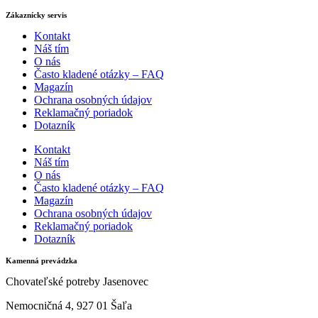
Zákaznícky servis
Kontakt
Náš tím
O nás
Často kladené otázky – FAQ
Magazín
Ochrana osobných údajov
Reklamačný poriadok
Dotazník
Kontakt
Náš tím
O nás
Často kladené otázky – FAQ
Magazín
Ochrana osobných údajov
Reklamačný poriadok
Dotazník
Kamenná prevádzka
Chovateľské potreby Jasenovec
Nemocničná 4, 927 01 Šaľa