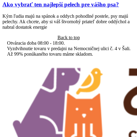
Ako vybrať ten najlepší pelech pre vášho psa?
Kým ľudia majú na spánok a oddych pohodlné postele, psy majú
pelechy. Ak chcete, aby si váš štvornohý priateľ dobre oddýchol a
nabral dostatok energie
Back to top
Otváracia doba 08:00 - 18:00.
Vyzdvihnutie tovaru v predajni na Nemocničnej ulici č. 4 v Šali.
Až 99% ponúkaného tovaru máme skladom.