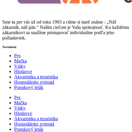
Sme tu pre vás už od roku 1993 a ctíme si staré známe : „Náš
zákazník, náš pán.“ Naším cieľom je Vaša spokojnosť. Ku každému
zákazníkovi sa snažíme pristupovať individuálne podľa jeho
požiadaviek.
Sortiment
Pes
Mačka
Vtáky
Hlodavce
Akvaristika a teraristika
Hospodárske zvieratá
Ponukový leták
Pes
Mačka
Vtáky
Hlodavce
Akvaristika a teraristika
Hospodárske zvieratá
Ponukový leták