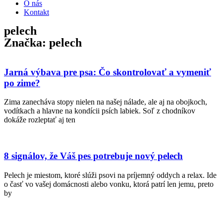
O nás
Kontakt
pelech
Značka: pelech
Jarná výbava pre psa: Čo skontrolovať a vymeniť
po zime?
Zima zanecháva stopy nielen na našej nálade, ale aj na obojkoch,
vodítkach a hlavne na kondícii psích labiek. Soľ z chodníkov
dokáže rozleptať aj ten
8 signálov, že Váš pes potrebuje nový pelech
Pelech je miestom, ktoré slúži psovi na príjemný oddych a relax. Ide
o časť vo vašej domácnosti alebo vonku, ktorá patrí len jemu, preto
by