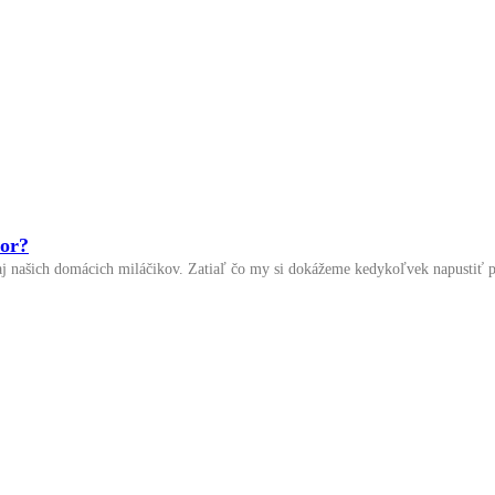
zor?
aj našich domácich miláčikov. Zatiaľ čo my si dokážeme kedykoľvek napustiť p