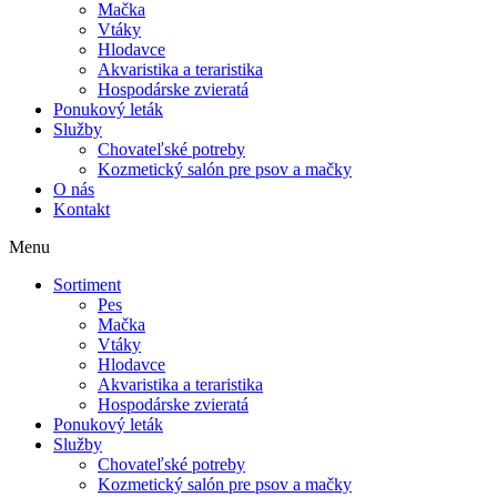
Mačka
Vtáky
Hlodavce
Akvaristika a teraristika
Hospodárske zvieratá
Ponukový leták
Služby
Chovateľské potreby
Kozmetický salón pre psov a mačky
O nás
Kontakt
Menu
Sortiment
Pes
Mačka
Vtáky
Hlodavce
Akvaristika a teraristika
Hospodárske zvieratá
Ponukový leták
Služby
Chovateľské potreby
Kozmetický salón pre psov a mačky