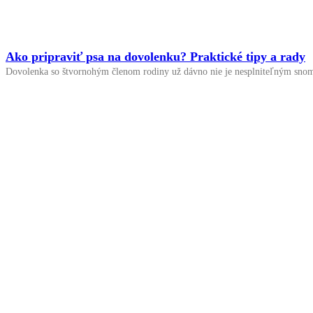
Ako pripraviť psa na dovolenku? Praktické tipy a rady
Dovolenka so štvornohým členom rodiny už dávno nie je nesplniteľným snom.