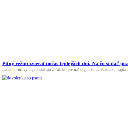
Pitný režim zvierat počas teplejších dní. Na čo si dať po
Letné horúčavy nepredstavujú záťaž len pre náš organizmus. Rovnako trápia 