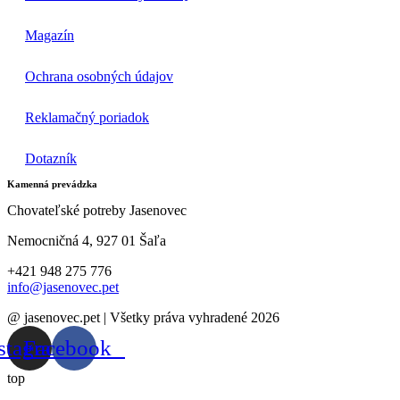
Magazín
Ochrana osobných údajov
Reklamačný poriadok
Dotazník
Kamenná prevádzka
Chovateľské potreby Jasenovec
Nemocničná 4, 927 01 Šaľa
+421 948 275 776
info@jasenovec.pet
@ jasenovec.pet | Všetky práva vyhradené 2026
stagram
Facebook
top