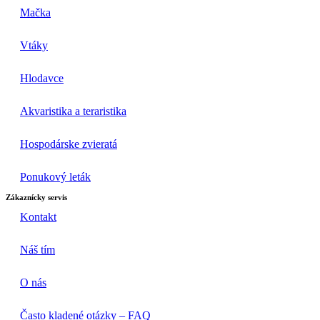
Mačka
Vtáky
Hlodavce
Akvaristika a teraristika
Hospodárske zvieratá
Ponukový leták
Zákaznícky servis
Kontakt
Náš tím
O nás
Často kladené otázky – FAQ