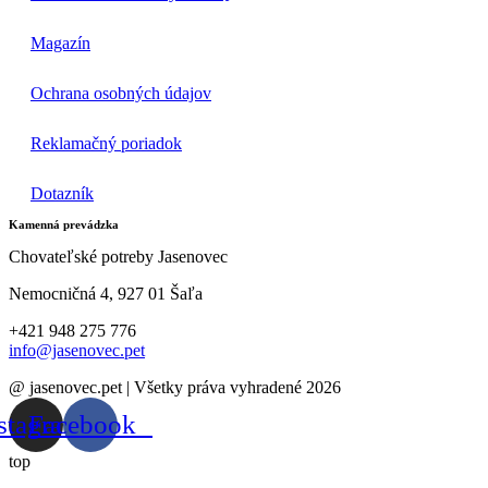
Magazín
Ochrana osobných údajov
Reklamačný poriadok
Dotazník
Kamenná prevádzka
Chovateľské potreby Jasenovec
Nemocničná 4, 927 01 Šaľa
+421 948 275 776
info@jasenovec.pet
@ jasenovec.pet | Všetky práva vyhradené 2026
stagram
Facebook
top