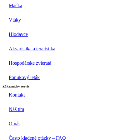
Mačka
Vtáky
Hlodavce
Akvaristika a teraristika
Hospodárske zvieratá
Ponukový leták
Zákaznícky servis
Kontakt
Náš tím
O nás
Často kladené otázky – FAQ