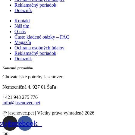
Reklamačný poriadok
Dotazník
Kontakt
Náš tím
O nás
Často kladené otázky – FAQ
Magazín
Ochrana osobných údajov
Reklamačný poriadok
Dotazník
Kamenná prevádzka
Chovateľské potreby Jasenovec
Nemocničná 4, 927 01 Šaľa
+421 948 275 776
info@jasenovec.pet
@ jasenovec.pet | Všetky práva vyhradené 2026
stagram
Facebook
top