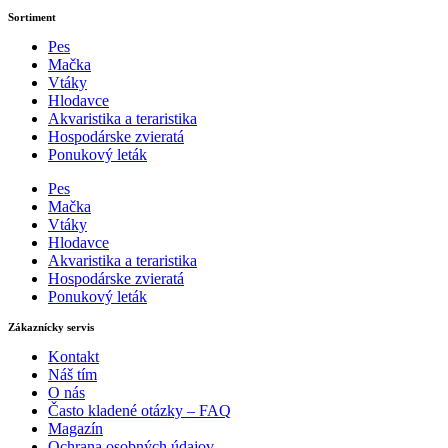
Sortiment
Pes
Mačka
Vtáky
Hlodavce
Akvaristika a teraristika
Hospodárske zvieratá
Ponukový leták
Pes
Mačka
Vtáky
Hlodavce
Akvaristika a teraristika
Hospodárske zvieratá
Ponukový leták
Zákaznícky servis
Kontakt
Náš tím
O nás
Často kladené otázky – FAQ
Magazín
Ochrana osobných údajov