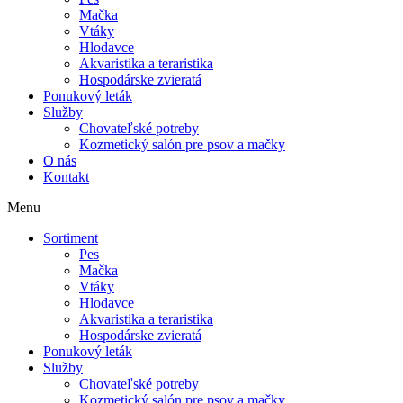
Mačka
Vtáky
Hlodavce
Akvaristika a teraristika
Hospodárske zvieratá
Ponukový leták
Služby
Chovateľské potreby
Kozmetický salón pre psov a mačky
O nás
Kontakt
Menu
Sortiment
Pes
Mačka
Vtáky
Hlodavce
Akvaristika a teraristika
Hospodárske zvieratá
Ponukový leták
Služby
Chovateľské potreby
Kozmetický salón pre psov a mačky