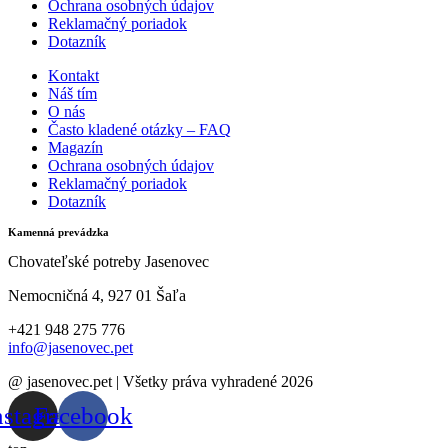
Ochrana osobných údajov
Reklamačný poriadok
Dotazník
Kontakt
Náš tím
O nás
Často kladené otázky – FAQ
Magazín
Ochrana osobných údajov
Reklamačný poriadok
Dotazník
Kamenná prevádzka
Chovateľské potreby Jasenovec
Nemocničná 4, 927 01 Šaľa
+421 948 275 776
info@jasenovec.pet
@ jasenovec.pet | Všetky práva vyhradené 2026
nstagram
Facebook