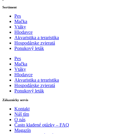
Sortiment
Pes
Mačka
Vtáky
Hlodavce
Akvaristika a teraristika
Hospodárske zvieratá
Ponukový leták
Pes
Mačka
Vtáky
Hlodavce
Akvaristika a teraristika
Hospodárske zvieratá
Ponukový leták
Zákaznícky servis
Kontakt
Náš tím
O nás
Často kladené otázky – FAQ
Magazín