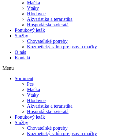
Mačka
Vtáky
Hlodavce
Akvaristika a teraristika
Hospodárske zvieratá
Ponukový leták
Služby
Chovateľské potreby
Kozmetický salón pre psov a mačky
O nás
Kontakt
Menu
Sortiment
Pes
Mačka
Vtáky
Hlodavce
Akvaristika a teraristika
Hospodárske zvieratá
Ponukový leták
Služby
Chovateľské potreby
Kozmetický salón pre psov a mačky