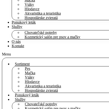
Mačka
Vtáky
Hlodavce
Akvaristika a teraristika
Hospodárske zvieratá
Ponukový leták
Služby
Chovateľské potreby
Kozmetický salón pre psov a mačky
O nás
Kontakt
Menu
Sortiment
Pes
Mačka
Vtáky
Hlodavce
Akvaristika a teraristika
Hospodárske zvieratá
Ponukový leták
Služby
Chovateľské potreby
Kozmetický salón pre psov a mačky