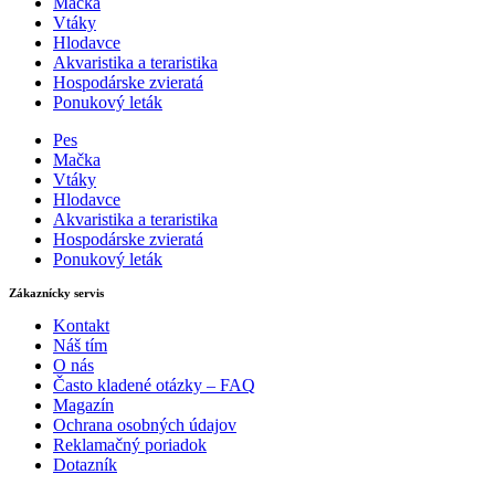
Mačka
Vtáky
Hlodavce
Akvaristika a teraristika
Hospodárske zvieratá
Ponukový leták
Pes
Mačka
Vtáky
Hlodavce
Akvaristika a teraristika
Hospodárske zvieratá
Ponukový leták
Zákaznícky servis
Kontakt
Náš tím
O nás
Často kladené otázky – FAQ
Magazín
Ochrana osobných údajov
Reklamačný poriadok
Dotazník