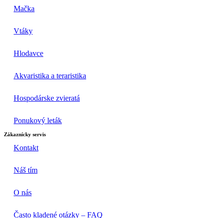
Mačka
Vtáky
Hlodavce
Akvaristika a teraristika
Hospodárske zvieratá
Ponukový leták
Zákaznícky servis
Kontakt
Náš tím
O nás
Často kladené otázky – FAQ