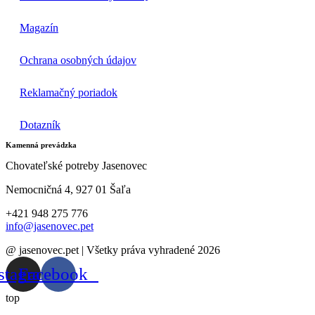
Magazín
Ochrana osobných údajov
Reklamačný poriadok
Dotazník
Kamenná prevádzka
Chovateľské potreby Jasenovec
Nemocničná 4, 927 01 Šaľa
+421 948 275 776
info@jasenovec.pet
@ jasenovec.pet | Všetky práva vyhradené 2026
stagram
Facebook
top